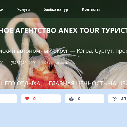
ки
Услуги
Заявка на тур
Контакты
ОЕ АГЕНТСТВО АNEX TOUR ТУРИ
ский автономный округ — Югра, Сургут, прос
-91
(3462)49-1991
Обратная связь
ШЕГО ОТДЫХА — ГЛАВНАЯ ЦЕННОСТЬ НАШЕ
0
0
ИП