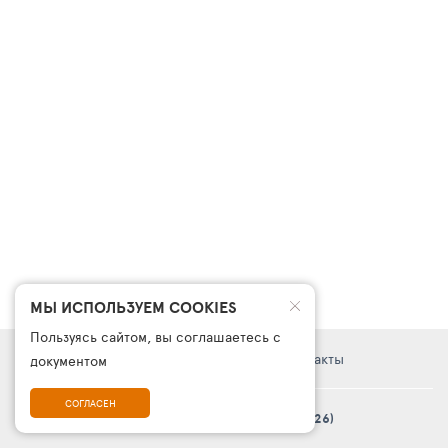
МЫ ИСПОЛЬЗУЕМ COOKIES
Пользуясь сайтом, вы соглашаетесь с
Правовая информация
Поддержка
Контакты
документом
СОГЛАСЕН
© Платформа «ТурСайт Про» в.5.2.0 (2003 - 2026)